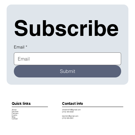
Subscribe
Email
*
Submit
Quick links
Contact info
chriskim010@gmail.com
About
Services
(213) 434-3032
Partners
Events
loismkim@gmail.com
Blog
(213) 500-0841
Contact