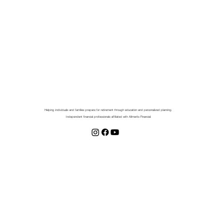
Helping individuals and families prepare for retirement through education and personalized planning.
Independent financial professionals affiliated with Allmerits Financial.