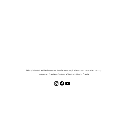
Helping individuals and families prepare for retirement through education and personalized planning.
Independent financial professionals affiliated with Allmerits Financial.