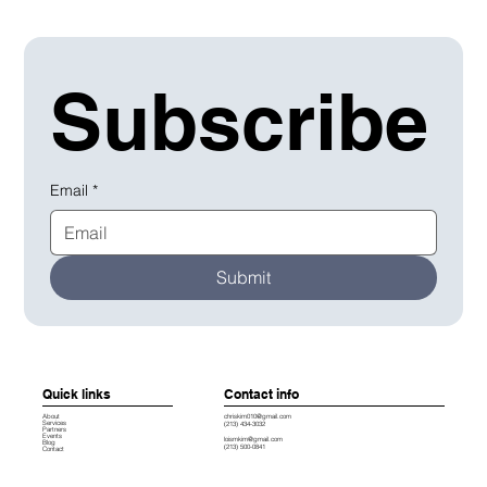
Subscribe
Email
*
Submit
Quick links
Contact info
chriskim010@gmail.com
About
Services
(213) 434-3032
Partners
Events
loismkim@gmail.com
Blog
(213) 500-0841
Contact