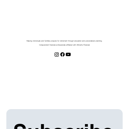
Helping individuals and families prepare for retirement through education and personalized planning.
Independent financial professionals affiliated with Allmerits Financial.